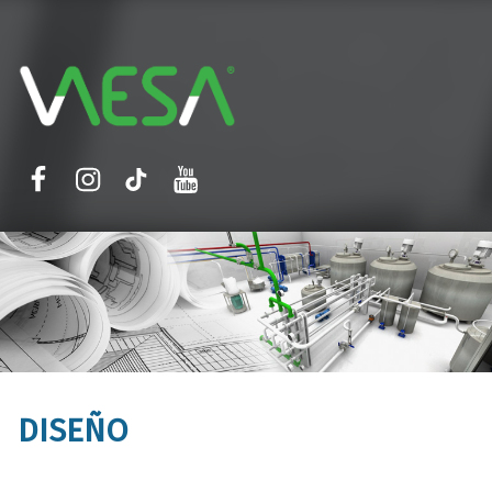
VAESA
Face
Insta
TikTok
Youtube
DISEÑO